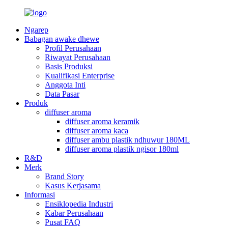
Ngarep
Babagan awake dhewe
Profil Perusahaan
Riwayat Perusahaan
Basis Produksi
Kualifikasi Enterprise
Anggota Inti
Data Pasar
Produk
diffuser aroma
diffuser aroma keramik
diffuser aroma kaca
diffuser ambu plastik ndhuwur 180ML
diffuser aroma plastik ngisor 180ml
R&D
Merk
Brand Story
Kasus Kerjasama
Informasi
Ensiklopedia Industri
Kabar Perusahaan
Pusat FAQ