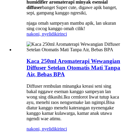
humidifier aromaterapi minyak esensial
diffuser
banget Super cute, digawe apik banget,
sepi, gampang kanggo ngresiki,
njaga omah sampeyan mambu apik, lan ukuran
sing cocog kanggo omah cilik!
nakoni, nyelidiki
rinci
Kaca 250ml Aromaterapi Wewangian
Diffuser Setelan Otomatis Mati Tanpa
Air, Bebas BPA
Diffuser rembulan minangka kreasi seni sing
bakal nggawe eseman kanggo sampeyan lan
wong sing dikasihi.Iku cemlorot liwat tutup kaca
ayu, menehi raos nengsemake lan ngimpi.Bisa
diatur kanggo menehi katerangan nyenengake
kanggo kamar kulawarga, kamar anak utawa
ngendi wae atimu.
nakoni, nyelidiki
rinci