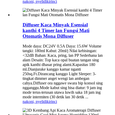
nakoni, nyelidiki
rinci
Diffuser Kaca Minyak Esensial
kanthi 4 Timer lan Fungsi Mati
Otomatis Mona Diffuser
Mode daya: DC24V 0.5A Daya: 15.6W Volume
tangki: 180ml Kabut: 20ml/j Nilai kebisingan:
<32dB Bahan: Kaca, pring, lan PP Sederhana lan
alam Desain: Top kaca opal buatan tangan sing
apik kanthi dhasar pring alami.Kapasitas 180
ml.Dianjurake kanggo kamar nganti
250sq.Ft.Dirancang kanggo Light Sleeper: 3-
tingkat dimmer anget wengi lan ambegan
cahya.Diffuser ora nggawe swara bip konsol sing
ngganggu.Mode kabut sing bisa diatur: 9 jam ing
mode terus-terusan utawa luwih saka 18 jam ing
mode intermiten (30 detik lan 30 detik ...
nakoni, nyelidiki
rinci