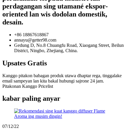
perdagangan sing utamané ekspor-
oriented lan wis dodolan domestik,
desain.
+86 18867618867
annayu@getter98.com
Gedung D, No.8 Chuangfu Road, Xiaogang Street, Beilun
District, Ningbo, Zhejiang, China.
Upsates Gratis
Kanggo pitakon babagan produk utawa dhaptar rega, tinggalake
email sampeyan lan kita bakal hubungi sajrone 24 jam.
Pitakonan Kanggo Pricelist
kabar paling anyar
07/12/22