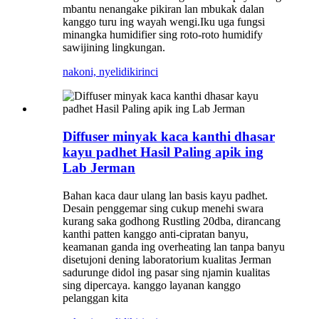
mbantu nenangake pikiran lan mbukak dalan
kanggo turu ing wayah wengi.Iku uga fungsi
minangka humidifier sing roto-roto humidify
sawijining lingkungan.
nakoni, nyelidiki
rinci
Diffuser minyak kaca kanthi dhasar
kayu padhet Hasil Paling apik ing
Lab Jerman
Bahan kaca daur ulang lan basis kayu padhet.
Desain penggemar sing cukup menehi swara
kurang saka godhong Rustling 20dba, dirancang
kanthi patten kanggo anti-cipratan banyu,
keamanan ganda ing overheating lan tanpa banyu
disetujoni dening laboratorium kualitas Jerman
sadurunge didol ing pasar sing njamin kualitas
sing dipercaya. kanggo layanan kanggo
pelanggan kita