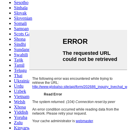
Sesotho
Sinhala
Slovak
Slovenian
Somali
Samoan
Scots Gaelic
Shona
Sindhi
Sundanese
Swahili
Tajik
Tamil
Telugu
Thai
Ukrainian
Urdu
Uzbek
Vietnamese
Welsh
Xhosa
Yiddish
Yoruba
Zulu
Kinyarwanda