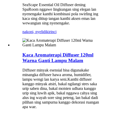
SeaScape Essential Oil Diffuser dening
SpaRoom nggawe lingkungan sing elegan lan
nyenengake kanthi kombinasi pola swirling ing
kaca sing ditiup tangan kanthi aksen emas lan
wewangian sing nyenengake.
nakoni, nyelidiki
rinci
Kaca Aromaterapi Diffuser 120ml
Warna Ganti Lampu Malam
Diffuser minyak esensial bisa digunakake
minangka diffuser hawa aroma, humidifier,
lampu wengi lan karya seni.Kanthi diffuser
kanggo minyak atsiri, bakal ngilangi stres saka
urip saben dina, bakal moisten udhara kanggo
urip sing luwih apik, bakal nggawa cahya sing
alus ing wayah sore sing peteng, lan bakal dadi
pilihan sing sampurna kanggo dekorasi ruangan
apa wae.