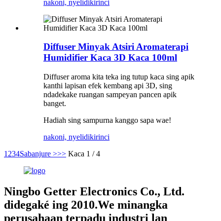
nakoni, nyelidiki
rinci
Diffuser Minyak Atsiri Aromaterapi
Humidifier Kaca 3D Kaca 100ml
Diffuser aroma kita teka ing tutup kaca sing apik
kanthi lapisan efek kembang api 3D, sing
ndadekake ruangan sampeyan pancen apik
banget.
Hadiah sing sampurna kanggo sapa wae!
nakoni, nyelidiki
rinci
1
2
3
4
Sabanjure >
>>
Kaca 1 / 4
Ningbo Getter Electronics Co., Ltd.
didegaké ing 2010.We minangka
perusahaan terpadu industri lan