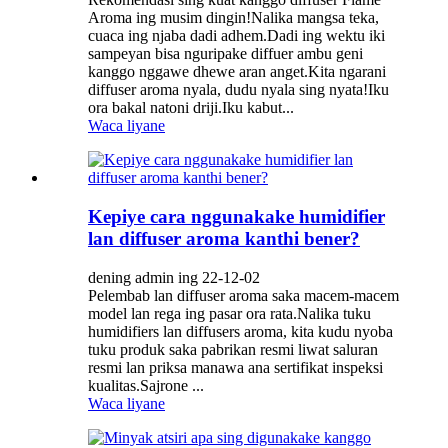
Aroma ing musim dingin!Nalika mangsa teka,
cuaca ing njaba dadi adhem.Dadi ing wektu iki
sampeyan bisa nguripake diffuer ambu geni
kanggo nggawe dhewe aran anget.Kita ngarani
diffuser aroma nyala, dudu nyala sing nyata!Iku
ora bakal natoni driji.Iku kabut...
Waca liyane
Kepiye cara nggunakake humidifier
lan diffuser aroma kanthi bener?
dening admin ing 22-12-02
Pelembab lan diffuser aroma saka macem-macem
model lan rega ing pasar ora rata.Nalika tuku
humidifiers lan diffusers aroma, kita kudu nyoba
tuku produk saka pabrikan resmi liwat saluran
resmi lan priksa manawa ana sertifikat inspeksi
kualitas.Sajrone ...
Waca liyane