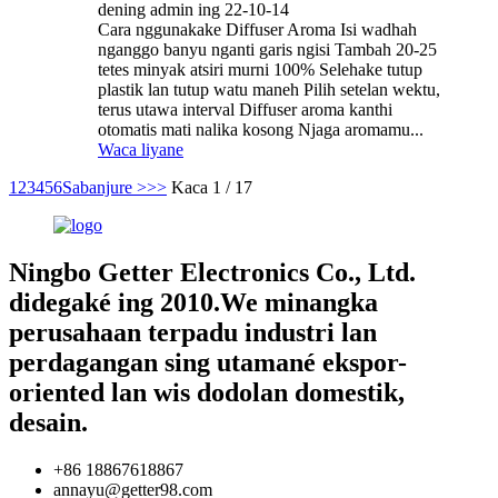
dening admin ing 22-10-14
Cara nggunakake Diffuser Aroma Isi wadhah
nganggo banyu nganti garis ngisi Tambah 20-25
tetes minyak atsiri murni 100% Selehake tutup
plastik lan tutup watu maneh Pilih setelan wektu,
terus utawa interval Diffuser aroma kanthi
otomatis mati nalika kosong Njaga aromamu...
Waca liyane
1
2
3
4
5
6
Sabanjure >
>>
Kaca 1 / 17
Ningbo Getter Electronics Co., Ltd.
didegaké ing 2010.We minangka
perusahaan terpadu industri lan
perdagangan sing utamané ekspor-
oriented lan wis dodolan domestik,
desain.
+86 18867618867
annayu@getter98.com