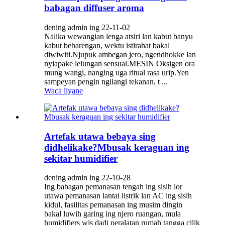
babagan diffuser aroma
dening admin ing 22-11-02
Nalika wewangian lenga atsiri lan kabut banyu
kabut bebarengan, wektu istirahat bakal
diwiwiti.Njupuk ambegan jero, ngendhokke lan
nyiapake lelungan sensual.MESIN Oksigen ora
mung wangi, nanging uga ritual rasa urip.Yen
sampeyan pengin ngilangi tekanan, t ...
Waca liyane
Artefak utawa bebaya sing
didhelikake?Mbusak keraguan ing
sekitar humidifier
dening admin ing 22-10-28
Ing babagan pemanasan tengah ing sisih lor
utawa pemanasan lantai listrik lan AC ing sisih
kidul, fasilitas pemanasan ing musim dingin
bakal luwih garing ing njero ruangan, mula
humidifiers wis dadi peralatan rumah tangga cilik