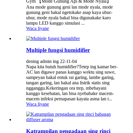
Gym 【Mode Gunung Api & Mode Nyala】
Ana mode gunung geni lan mode nyala, mode
gunung geni bakal ngetokake asap kaya ubur-
ubur, mode nyala bakal bisa digunakake karo
lampu LED kanggo simulasi ...
Waca liyane
Multiple fungsi humidifier
dening admin ing 22-11-04
Napa kita butuh humidifier?Tetep ing kamar ber-
AC lan digawe panas kanggo wektu sing suwe,
sampeyan bakal entuk rai garing, lambe garing,
tangan garing, lan bakal ana listrik statis sing
ngganggu.Kekeringan ora trep, mbebayani
kanggo kesehatan, lan bisa nyebabake macem-
macem infeksi pernapasan kayata asma lan t...
Waca liyane
Katrampilan pengadaan sing rinci