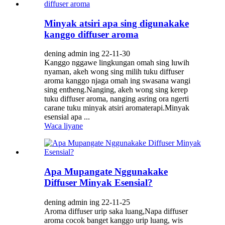
Minyak atsiri apa sing digunakake
kanggo diffuser aroma
dening admin ing 22-11-30
Kanggo nggawe lingkungan omah sing luwih
nyaman, akeh wong sing milih tuku diffuser
aroma kanggo njaga omah ing swasana wangi
sing entheng.Nanging, akeh wong sing kerep
tuku diffuser aroma, nanging asring ora ngerti
carane tuku minyak atsiri aromaterapi.Minyak
esensial apa ...
Waca liyane
Apa Mupangate Nggunakake
Diffuser Minyak Esensial?
dening admin ing 22-11-25
Aroma diffuser urip saka luang,Napa diffuser
aroma cocok banget kanggo urip luang, wis