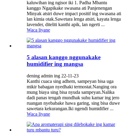
kaluwihan ing ngisor iki 1. Padha Mbantu
kanggo Ngapikake swasana ati Panjenengan
Minyak atsiri duwe impact positif ing swasana ati
lan kimia otak.Sawetara lenga atsiri, kayata lenga
lavender, diteliti kanthi apik, lan ngerti ...
Waca liyane
5 alasan kanggo nggunakake
humidifier ing mangsa
dening admin ing 22-11-23
Kanthi cuaca sing adhem, sampeyan bisa uga
mikir babagan nyedhaki termostat.Nanging ora
mung biaya sing bisa nyuda sampeyan.Nalika
dadi panas tengah mundhak suhu kamar ing jero
ruangan nyebabake hawa garing, sing bisa duwe
sawetara kekurangan.Iki ngendi humidifier ...
Waca liyane