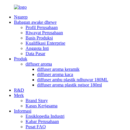
Ngarep
Babagan awake dhewe
Profil Perusahaan
Riwayat Perusahaan
Basis Produksi
Kualifikasi Enterprise
Anggota Inti
Data Pasar
Produk
diffuser aroma
diffuser aroma keramik
diffuser aroma kaca
diffuser ambu plastik ndhuwur 180ML
diffuser aroma plastik ngisor 180ml
R&D
Merk
Brand Story
Kasus Kerjasama
Informasi
Ensiklopedia Industri
Kabar Perusahaan
Pusat FAQ