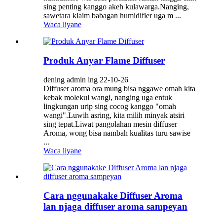
sing penting kanggo akeh kulawarga.Nanging,
sawetara klaim babagan humidifier uga m ...
Waca liyane
Produk Anyar Flame Diffuser
dening admin ing 22-10-26
Diffuser aroma ora mung bisa nggawe omah kita
kebak molekul wangi, nanging uga entuk
lingkungan urip sing cocog kanggo "omah
wangi".Luwih asring, kita milih minyak atsiri
sing tepat.Liwat pangolahan mesin diffuser
Aroma, wong bisa nambah kualitas turu sawise
...
Waca liyane
Cara nggunakake Diffuser Aroma
lan njaga diffuser aroma sampeyan