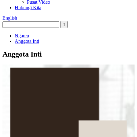
Pusat Video
Hubungi Kita
English
Ngarep
Anggota Inti
Anggota Inti