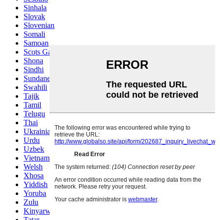
Sinhala
Slovak
Slovenian
Somali
Samoan
Scots Gaelic
Shona
Sindhi
Sundanese
Swahili
Tajik
Tamil
Telugu
Thai
Ukrainian
Urdu
Uzbek
Vietnamese
Welsh
Xhosa
Yiddish
Yoruba
Zulu
Kinyarwanda
Tatar