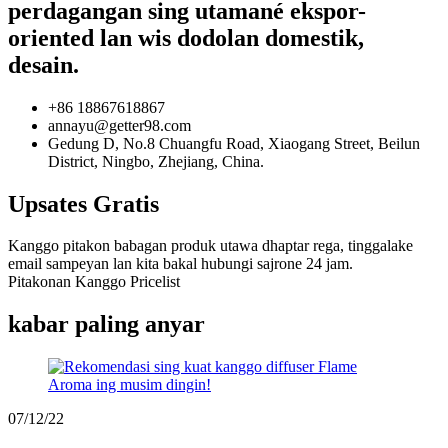
perdagangan sing utamané ekspor-
oriented lan wis dodolan domestik,
desain.
+86 18867618867
annayu@getter98.com
Gedung D, No.8 Chuangfu Road, Xiaogang Street, Beilun
District, Ningbo, Zhejiang, China.
Upsates Gratis
Kanggo pitakon babagan produk utawa dhaptar rega, tinggalake
email sampeyan lan kita bakal hubungi sajrone 24 jam.
Pitakonan Kanggo Pricelist
kabar paling anyar
07/12/22