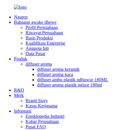
Ngarep
Babagan awake dhewe
Profil Perusahaan
Riwayat Perusahaan
Basis Produksi
Kualifikasi Enterprise
Anggota Inti
Data Pasar
Produk
diffuser aroma
diffuser aroma keramik
diffuser aroma kaca
diffuser ambu plastik ndhuwur 180ML
diffuser aroma plastik ngisor 180ml
R&D
Merk
Brand Story
Kasus Kerjasama
Informasi
Ensiklopedia Industri
Kabar Perusahaan
Pusat FAQ