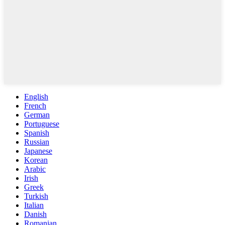
English
French
German
Portuguese
Spanish
Russian
Japanese
Korean
Arabic
Irish
Greek
Turkish
Italian
Danish
Romanian