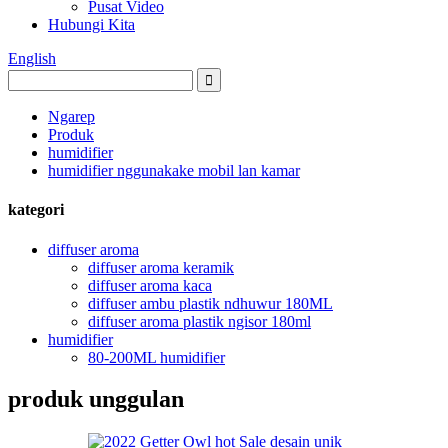
Pusat Video
Hubungi Kita
English
Ngarep
Produk
humidifier
humidifier nggunakake mobil lan kamar
kategori
diffuser aroma
diffuser aroma keramik
diffuser aroma kaca
diffuser ambu plastik ndhuwur 180ML
diffuser aroma plastik ngisor 180ml
humidifier
80-200ML humidifier
produk unggulan