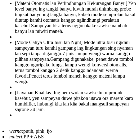
[Mateni Otomatis lan Perlindhungan Kekurangan Banyu] Yen
level banyu ing tangki banyu luwih murah tinimbang probe
tingkat banyu ing tangki banyu, kabeh mode semprotan bakal
ditutup kanthi otomatis kanggo nglindhungi peralatan
kasebut.Sampeyan bisa terus nggunakake sawise nambah
banyu lan miwiti maneh.
[Mode Cahya Ultra-bisu lan Nght] Mode ultra-bisu ngidini
sampeyan turu kanthi gampang ing lingkungan sing nyaman
lan sepi tanpa diganggu.7 jinis lampu wengi warna kanggo
pilihan sampeyan.Gampang digunakake, penet dawa tombol
kanggo nguripake fungsi lampu wengi konversi otomatis,
terus tombol kanggo 2 detik kanggo ndandani werna
favorit.Pencet terus tombol maneh kanggo mateni lampu
wengi.
[Layanan Kualitas] Ing nem wulan sawise tuku produk
kasebut, yen sampeyan duwe pitakon utawa ora marem karo
humidifier, hubungi kita lan kita bakal mangsuli sampeyan
sajrone 24 jam.
werna:
putih, pink, ijo
materi:
PP + ABS